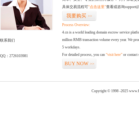
具体交易流程可
“点击这里”
查看或咨询support@
我要购买
>>
Process Overview:
4.cn is a world leading domain escrow service plat
million RMB transaction volume every year. We promi
联系我们
5 workdays.
For detailed process, you can
“visit here”
or contact
QQ：2726103981
BUY NOW
>>
Copyright © 1998 -2025 www.h